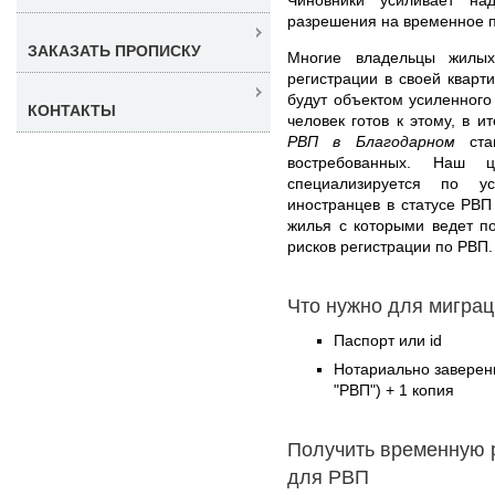
разрешения на временное 
ЗАКАЗАТЬ ПРОПИСКУ
Многие владельцы жилых
регистрации в своей кварт
будут объектом усиленног
КОНТАКТЫ
человек готов к этому, в и
РВП в Благодарном
стан
востребованных. Наш 
специализируется по у
иностранцев в статусе РВП
жилья с которыми ведет п
рисков регистрации по РВП.
Что нужно для миграц
Паспорт или id
Нотариально заверен
"РВП") + 1 копия
Получить временную 
для РВП